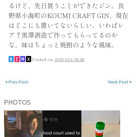
るけど、先日買うことができたジン。長
野県小海町のKOUMI CRAFT GIN。現在
はどこにも置いてないらしい。いわばレ
ア？黒澤酒造で作ってもらってるのか
な。味はちょっと焼酎のような風味。
Posted on
2025.10.6 18:48
B
I
M
X
投稿ナビゲーション
◀
Prev Post
Next Post
▶
PHOTOS