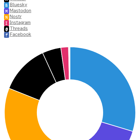
Bluesky
B
Mastodon
M
Nostr
N
Instagram
I
Threads
@
Facebook
f