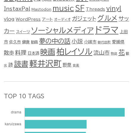
music
SF
vinyl
InstaxPal
Threads
Mastodon
グルメ
ガジェット
サッ
vlog
WordPress
アート
オーディオ
ドラマ
ソーシャルメディア
カー
スイーツ
上田
夢の中の話
小説
市
佐久市
健康
小諸市
愛媛県
動画
御代田町
柏レイソル
映画
花
料理
流山市
散歩
日本酒
物欲
観
軽井沢町
読書
詩
野草
光
音楽
TOP 10 TAGS