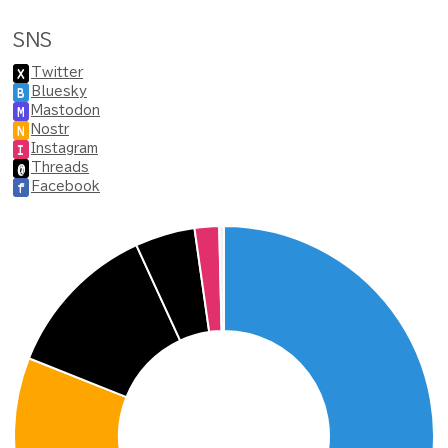
SNS
Twitter
X
Bluesky
B
Mastodon
M
Nostr
N
Instagram
I
Threads
@
Facebook
f