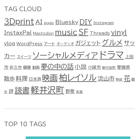
TAG CLOUD
3Dprint
DIY
AI
Bluesky
Instagram
Apple
music
SF
vinyl
InstaxPal
Threads
Mastodon
グルメ
ガジェット
サッ
vlog
WordPress
アート
オーディオ
ドラマ
ソーシャルメディア
カー
スイーツ
上田
夢の中の話
小説
市
佐久市
健康
小諸市
愛媛県
動画
御代田町
柏レイソル
映画
花
料理
流山市
散歩
日本酒
物欲
観
軽井沢町
読書
詩
野草
光
音楽
TOP 10 TAGS