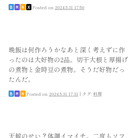
Posted on
2024.5.31 17:50
B
M
N
X
晩飯は何作ろうかなあと深く考えずに作
ったのは大好物の2品。切干大根と厚揚げ
の煮物と金時豆の煮物。そうだ好物だっ
たんだ。
Posted on
2024.5.31 17:31
|
タグ:
料理
B
M
N
天候のせい？体調イマイチ。二度もソフ