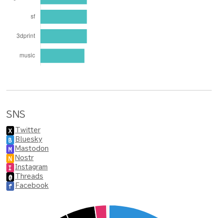
SNS
Twitter
X
Bluesky
B
Mastodon
M
Nostr
N
Instagram
I
Threads
@
Facebook
f