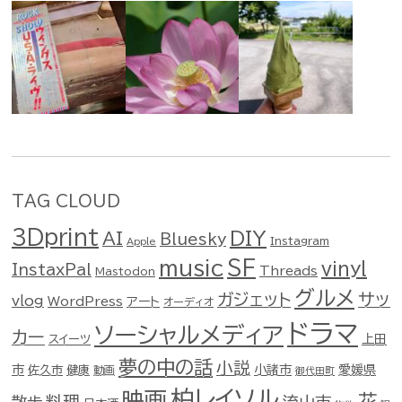
TAG CLOUD
3Dprint
DIY
AI
Bluesky
Instagram
Apple
music
SF
vinyl
InstaxPal
Threads
Mastodon
グルメ
ガジェット
サッ
vlog
WordPress
アート
オーディオ
ドラマ
ソーシャルメディア
カー
スイーツ
上田
夢の中の話
小説
市
佐久市
健康
小諸市
愛媛県
動画
御代田町
柏レイソル
映画
花
料理
流山市