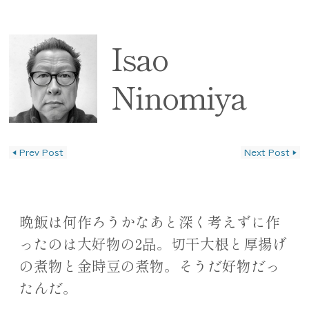
Isao
Ninomiya
◀
Prev Post
Next Post
▶
投稿ナビゲーション
晩飯は何作ろうかなあと深く考えずに作
ったのは大好物の2品。切干大根と厚揚げ
の煮物と金時豆の煮物。そうだ好物だっ
たんだ。