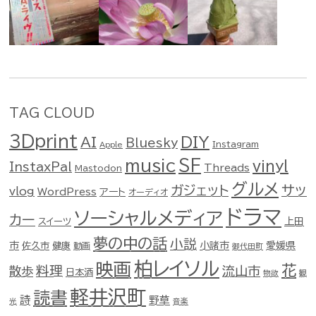
TAG CLOUD
3Dprint
DIY
AI
Bluesky
Instagram
Apple
music
SF
vinyl
InstaxPal
Threads
Mastodon
グルメ
ガジェット
サッ
vlog
WordPress
アート
オーディオ
ドラマ
ソーシャルメディア
カー
スイーツ
上田
夢の中の話
小説
市
佐久市
健康
小諸市
愛媛県
動画
御代田町
柏レイソル
映画
花
料理
流山市
散歩
日本酒
物欲
観
軽井沢町
読書
詩
野草
光
音楽