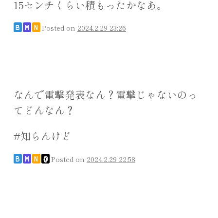
15センチくらい積もったかなあ。
Posted on
2024.2.29 23:26
B
M
N
なんで電撃発表なん？電撃じゃないのっ
てどんなん？
#知らんけど
Posted on
2024.2.29 22:58
B
M
N
@