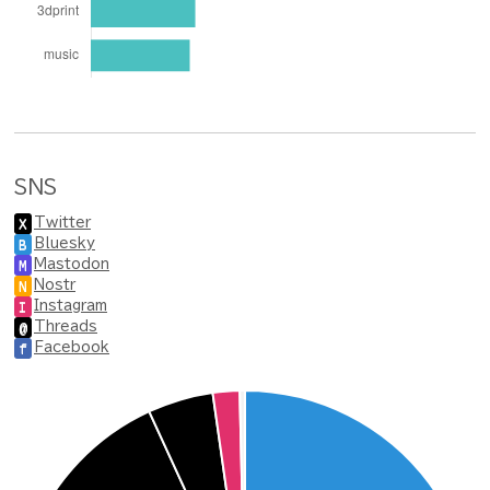
SNS
Twitter
X
Bluesky
B
Mastodon
M
Nostr
N
Instagram
I
Threads
@
Facebook
f