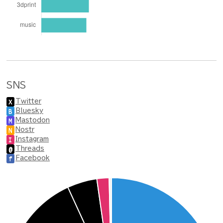
SNS
Twitter
X
Bluesky
B
Mastodon
M
Nostr
N
Instagram
I
Threads
@
Facebook
f