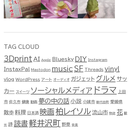
TAG CLOUD
3Dprint
DIY
AI
Bluesky
Instagram
Apple
music
SF
vinyl
InstaxPal
Threads
Mastodon
グルメ
ガジェット
サッ
vlog
WordPress
アート
オーディオ
ドラマ
ソーシャルメディア
カー
スイーツ
上田
夢の中の話
小説
市
佐久市
健康
小諸市
愛媛県
動画
御代田町
柏レイソル
映画
花
料理
流山市
散歩
日本酒
物欲
観
軽井沢町
読書
詩
野草
光
音楽