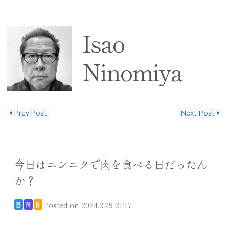
Isao
Ninomiya
◀
Prev Post
Next Post
▶
投稿ナビゲーション
今日はニンニクで肉を食べる日だったん
か？
Posted on
2024.2.29 21:17
B
M
N