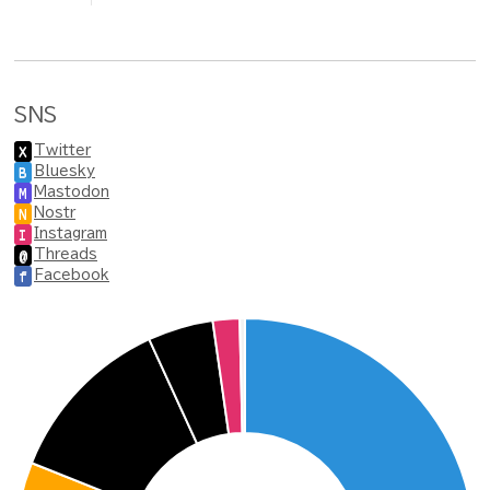
SNS
Twitter
X
Bluesky
B
Mastodon
M
Nostr
N
Instagram
I
Threads
@
Facebook
f