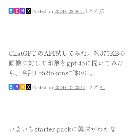
Posted on
2024.6.28 06:55
|
タグ:
花
B
I
M
X
ChatGPT のAPI試してみた。約370KBの
画像に対して印象をgpt-4oに聞いてみた
ら、合計1,552tokensで$0.01。
Posted on
2024.6.27 23:44
|
タグ:
AI
B
M
N
X
いまいちstarter packに興味がわかな