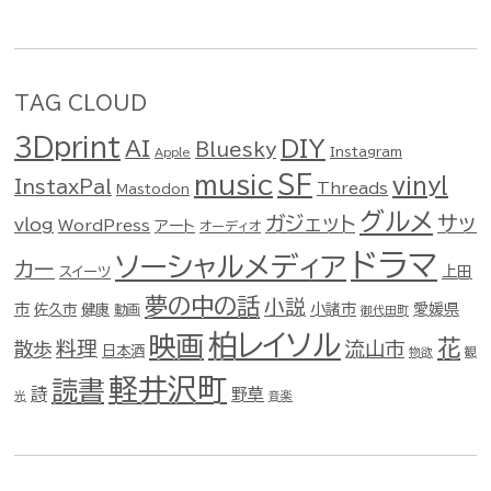
TAG CLOUD
3Dprint
DIY
AI
Bluesky
Instagram
Apple
music
SF
vinyl
InstaxPal
Threads
Mastodon
グルメ
ガジェット
サッ
vlog
WordPress
アート
オーディオ
ドラマ
ソーシャルメディア
カー
スイーツ
上田
夢の中の話
小説
市
佐久市
健康
小諸市
愛媛県
動画
御代田町
柏レイソル
映画
花
料理
流山市
散歩
日本酒
物欲
観
軽井沢町
読書
詩
野草
光
音楽