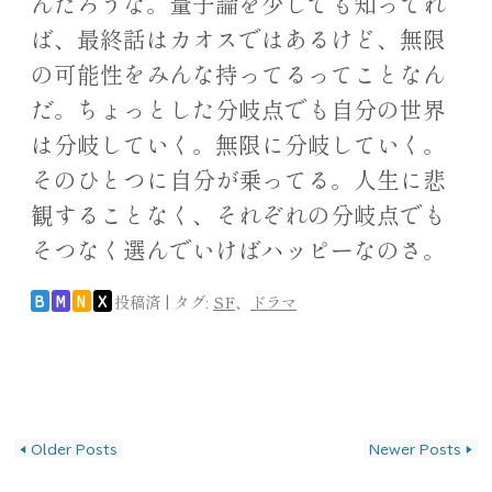
んだろうな。量子論を少しでも知ってれ
ば、最終話はカオスではあるけど、無限
の可能性をみんな持ってるってことなん
だ。ちょっとした分岐点でも自分の世界
は分岐していく。無限に分岐していく。
そのひとつに自分が乗ってる。人生に悲
観することなく、それぞれの分岐点でも
そつなく選んでいけばハッピーなのさ。
投稿済
|
タグ:
SF
、
ドラマ
B
M
N
X
投稿ナビゲーション
◀
Older Posts
Newer Posts
▶