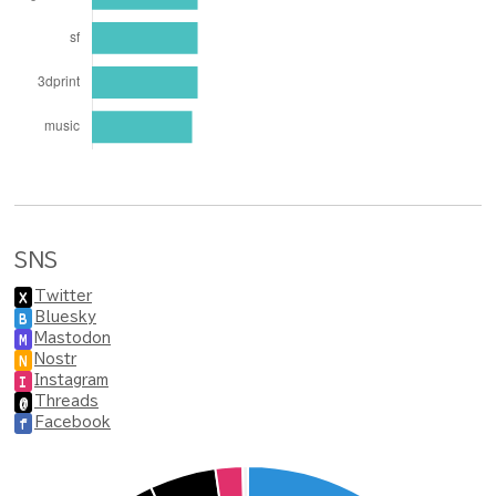
SNS
Twitter
X
Bluesky
B
Mastodon
M
Nostr
N
Instagram
I
Threads
@
Facebook
f