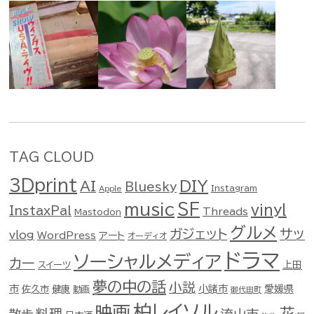
TAG CLOUD
3Dprint
DIY
AI
Bluesky
Instagram
Apple
music
SF
vinyl
InstaxPal
Threads
Mastodon
グルメ
ガジェット
サッ
vlog
WordPress
アート
オーディオ
ドラマ
ソーシャルメディア
カー
スイーツ
上田
夢の中の話
小説
市
佐久市
健康
小諸市
愛媛県
動画
御代田町
柏レイソル
映画
花
料理
流山市