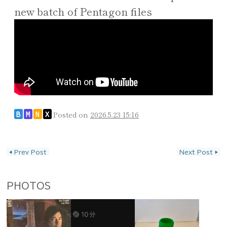
new batch of Pentagon files
Posted on
2026.5.23 15:16
B
M
N
X
投稿ナビゲーション
◀
Prev Post
Next Post
▶
PHOTOS