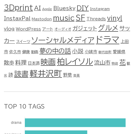
3Dprint
DIY
AI
Bluesky
Instagram
Apple
music
SF
vinyl
InstaxPal
Threads
Mastodon
グルメ
ガジェット
サッ
vlog
WordPress
アート
オーディオ
ドラマ
ソーシャルメディア
カー
スイーツ
上田
夢の中の話
小説
市
佐久市
健康
小諸市
愛媛県
動画
御代田町
柏レイソル
映画
花
料理
流山市
散歩
日本酒
物欲
観
軽井沢町
読書
詩
野草
光
音楽
TOP 10 TAGS