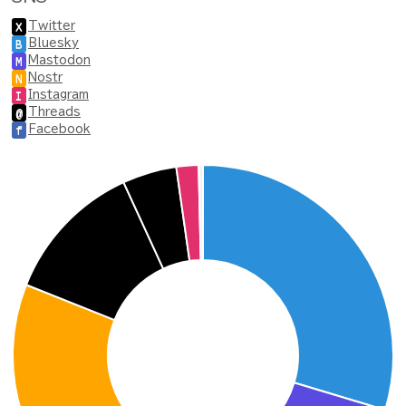
Twitter
X
Bluesky
B
Mastodon
M
Nostr
N
Instagram
I
Threads
@
Facebook
f