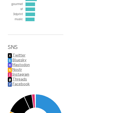
SNS
Twitter
X
Bluesky
B
Mastodon
M
Nostr
N
Instagram
I
Threads
@
Facebook
f