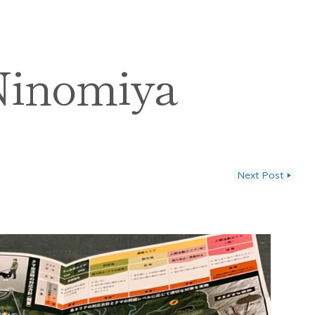
Ninomiya
Next Post
▶
ン