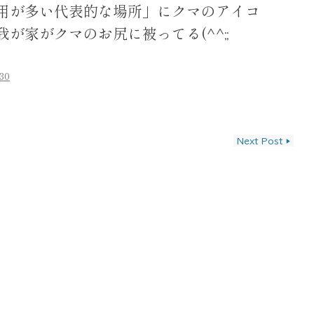
用が多い代表的な場所」にクマのアイコ
が家がクマのお尻に被ってる(^^;;
:30
ン
Next Post
▶