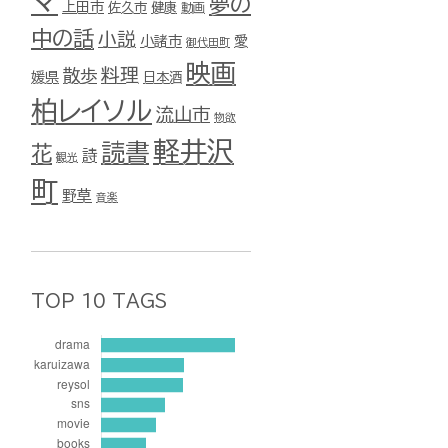
マ
夢の
上田市
佐久市
健康
動画
中の話
小説
小諸市
愛
御代田町
映画
料理
散歩
媛県
日本酒
柏レイソル
流山市
物欲
軽井沢
読書
花
詩
観光
町
野草
音楽
TOP 10 TAGS