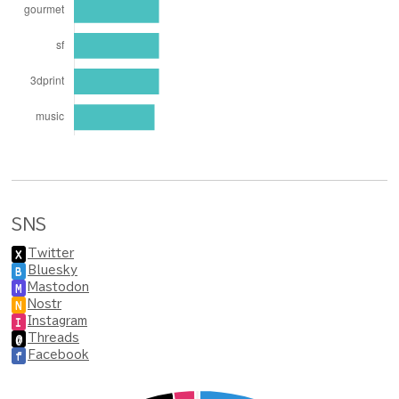
SNS
Twitter
X
Bluesky
B
Mastodon
M
Nostr
N
Instagram
I
Threads
@
Facebook
f