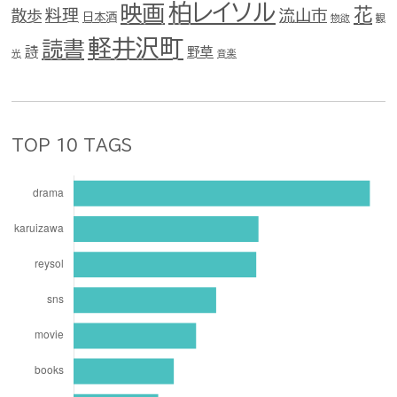
柏レイソル
映画
花
料理
流山市
散歩
日本酒
物欲
観
軽井沢町
読書
詩
野草
光
音楽
TOP 10 TAGS