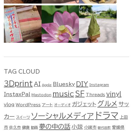
TAG CLOUD
3Dprint
DIY
AI
Bluesky
Instagram
Apple
music
SF
vinyl
InstaxPal
Threads
Mastodon
グルメ
ガジェット
サッ
vlog
WordPress
アート
オーディオ
ドラマ
ソーシャルメディア
カー
スイーツ
上田
夢の中の話
小説
市
佐久市
健康
小諸市
愛媛県
動画
御代田町