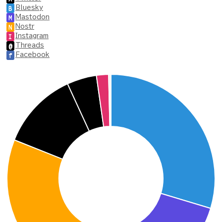
Bluesky
B
Mastodon
M
Nostr
N
Instagram
I
Threads
@
Facebook
f