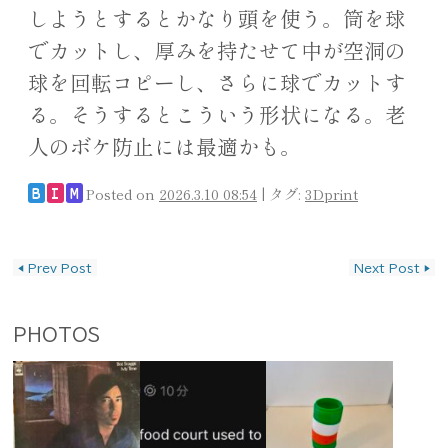
しようとするとかなり頭を使う。筒を球
でカットし、厚みを持たせて中が空洞の
球を回転コピーし、さらに球でカットす
る。そうするとこういう形状になる。老
人のボケ防止には最適かも。
Posted on
2026.3.10 08:54
|
タグ:
3Dprint
B
I
M
投稿ナビゲーション
◀
Prev Post
Next Post
▶
PHOTOS