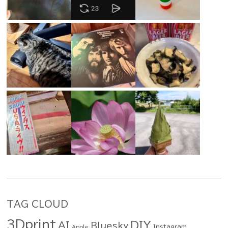
TAG CLOUD
3Dprint
DIY
AI
Bluesky
Instagram
Apple