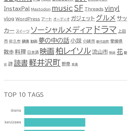
music
SF
vinyl
InstaxPal
Threads
Mastodon
グルメ
ガジェット
サッ
vlog
WordPress
アート
オーディオ
ドラマ
ソーシャルメディア
カー
スイーツ
上田
夢の中の話
小説
市
佐久市
健康
小諸市
愛媛県
動画
御代田町
柏レイソル
映画
花
料理
流山市
散歩
日本酒
物欲
観
軽井沢町
読書
詩
野草
光
音楽
TOP 10 TAGS