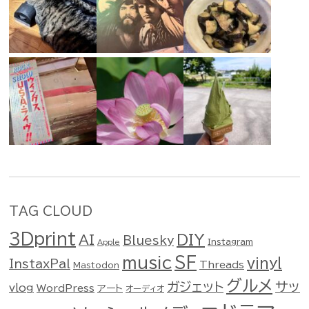
TAG CLOUD
3Dprint
DIY
AI
Bluesky
Instagram
Apple
music
SF
vinyl
InstaxPal
Threads
Mastodon
グルメ
ガジェット
サッ
vlog
WordPress
アート
オーディオ