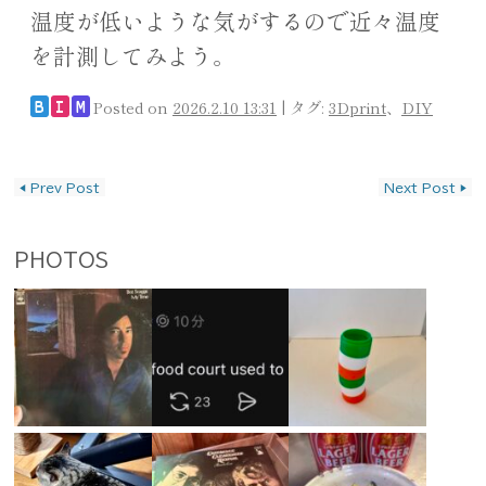
温度が低いような気がするので近々温度
を計測してみよう。
Posted on
2026.2.10 13:31
|
タグ:
3Dprint
、
DIY
B
I
M
投稿ナビゲーション
◀
Prev Post
Next Post
▶
PHOTOS