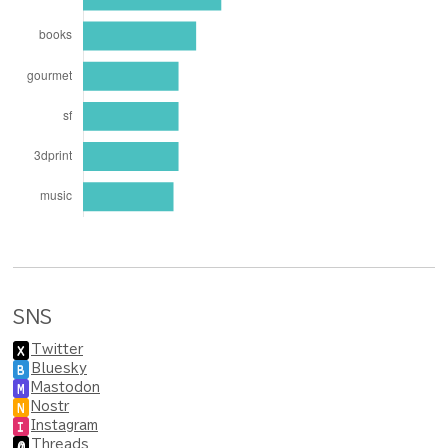
SNS
Twitter
X
Bluesky
B
Mastodon
M
Nostr
N
Instagram
I
Threads
@