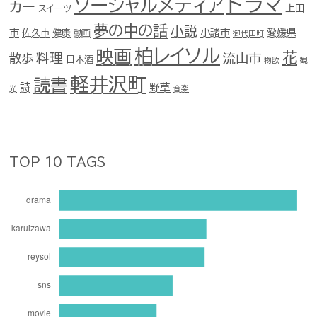
ドラマ
ソーシャルメディア
カー
スイーツ
上田
夢の中の話
小説
市
佐久市
健康
小諸市
愛媛県
動画
御代田町
柏レイソル
映画
花
料理
流山市
散歩
日本酒
物欲
観
軽井沢町
読書
詩
野草
光
音楽
TOP 10 TAGS