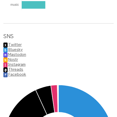
SNS
Twitter
X
Bluesky
B
Mastodon
M
Nostr
N
Instagram
I
Threads
@
Facebook
f