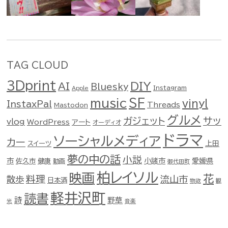
TAG CLOUD
3Dprint
DIY
AI
Bluesky
Instagram
Apple
music
SF
vinyl
InstaxPal
Threads
Mastodon
グルメ
ガジェット
サッ
vlog
WordPress
アート
オーディオ
ドラマ
ソーシャルメディア
カー
スイーツ
上田
夢の中の話
小説
市
佐久市
健康
小諸市
愛媛県
動画
御代田町
柏レイソル
映画
花
料理
流山市
散歩
日本酒
物欲
観
軽井沢町
読書
詩
野草
光
音楽