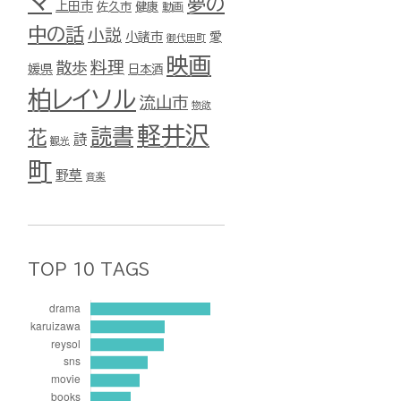
マ
夢の
上田市
佐久市
健康
動画
中の話
小説
小諸市
愛
御代田町
映画
料理
散歩
媛県
日本酒
柏レイソル
流山市
物欲
軽井沢
読書
花
詩
観光
町
野草
音楽
TOP 10 TAGS