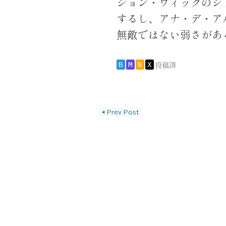
ジョン・ウィックのシ
するし、アナ・デ・ア
無敵ではない弱さがあ
投稿済
B
M
N
X
投稿ナビゲーショ
◀
Prev Post