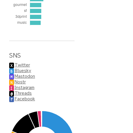
SNS
Twitter
X
Bluesky
B
Mastodon
M
Nostr
N
Instagram
I
Threads
@
Facebook
f