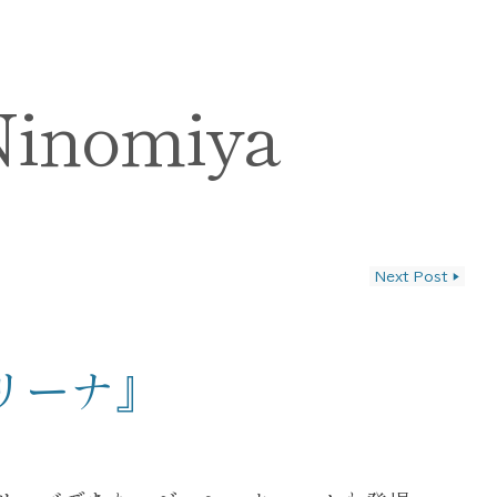
Ninomiya
Next Post
▶
ン
リーナ』