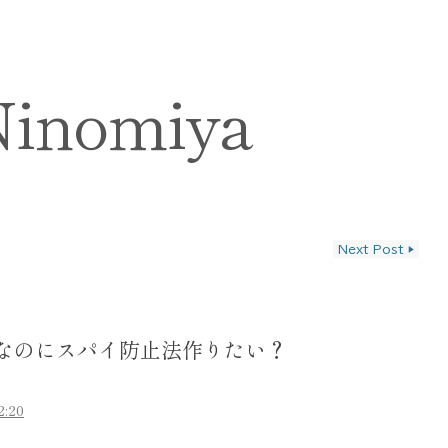
Ninomiya
Next Post
▶
ン
なのにスパイ防止法作りたい？
2:20