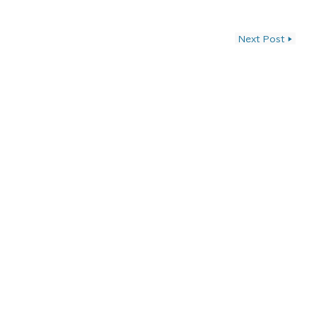
ン
Next Post
▶