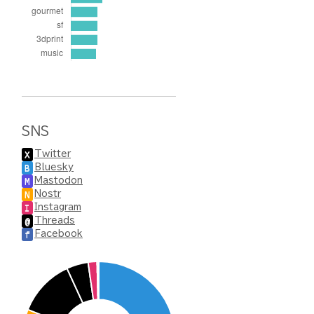
SNS
Twitter
X
Bluesky
B
Mastodon
M
Nostr
N
Instagram
I
Threads
@
Facebook
f