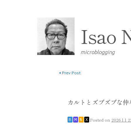
Isao 
microblogging
◀
Prev Post
投稿ナビゲーショ
カルトとズブズブな仲
Posted on
2026.1.1 2
B
M
N
X