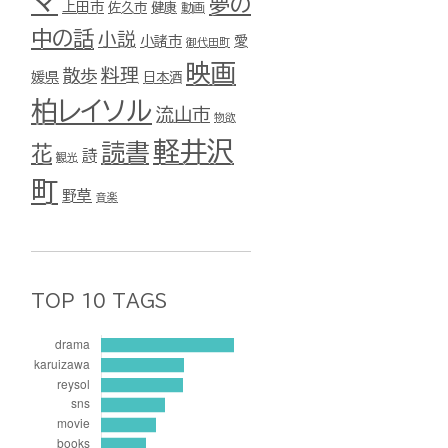
マ
夢の
上田市
佐久市
健康
動画
中の話
小説
小諸市
愛
御代田町
映画
料理
散歩
媛県
日本酒
柏レイソル
流山市
物欲
軽井沢
読書
花
詩
観光
町
野草
音楽
TOP 10 TAGS