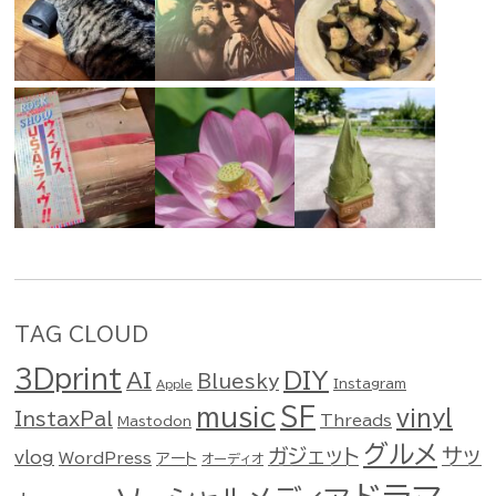
TAG CLOUD
3Dprint
DIY
AI
Bluesky
Instagram
Apple
music
SF
vinyl
InstaxPal
Threads
Mastodon
グルメ
ガジェット
サッ
vlog
WordPress
アート
オーディオ