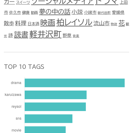
ドラマ
ソーシャルメディア
カー
スイーツ
上田
夢の中の話
小説
市
佐久市
健康
小諸市
愛媛県
動画
御代田町
柏レイソル
映画
花
料理
流山市
散歩
日本酒
物欲
観
軽井沢町
読書
詩
野草
光
音楽
TOP 10 TAGS