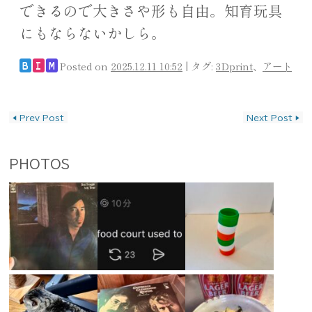
できるので大きさや形も自由。知育玩具
にもならないかしら。
Posted on
2025.12.11 10:52
|
タグ:
3Dprint
、
アート
B
I
M
投稿ナビゲーション
◀
Prev Post
Next Post
▶
PHOTOS