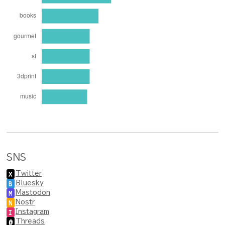
SNS
Twitter
X
Bluesky
B
Mastodon
M
Nostr
N
Instagram
I
Threads
@