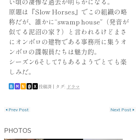
い頃の凄惨な過去が明らかになる。
原題は『Slow Horses』でこの組織の略
称だが、誰かに“swamp house”（発音が
似てる泥沼の家？）と言われるけどまさ
にオンボロの建物である事務所に集うオ
ンボロの諜報員たちは魅力的。
シーズン6そして7もあるようでとても楽
しみだ。
投稿済
|
タグ:
ドラマ
B
M
N
@
X
投稿ナビゲーション
◀
Prev Post
Next Post
▶
PHOTOS