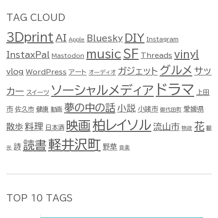
TAG CLOUD
3Dprint
DIY
AI
Bluesky
Instagram
Apple
music
SF
vinyl
InstaxPal
Threads
Mastodon
グルメ
ガジェット
サッ
vlog
WordPress
アート
オーディオ
ドラマ
ソーシャルメディア
カー
スイーツ
上田
夢の中の話
小説
市
佐久市
健康
小諸市
愛媛県
動画
御代田町
柏レイソル
映画
花
料理
流山市
散歩
日本酒
物欲
観
軽井沢町
読書
詩
野草
光
音楽
TOP 10 TAGS