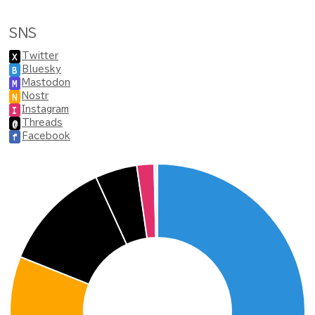
SNS
Twitter
X
Bluesky
B
Mastodon
M
Nostr
N
Instagram
I
Threads
@
Facebook
f