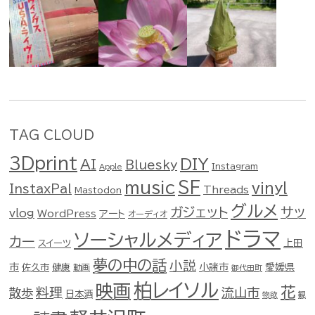
TAG CLOUD
3Dprint
DIY
AI
Bluesky
Instagram
Apple
music
SF
vinyl
InstaxPal
Threads
Mastodon
グルメ
ガジェット
サッ
vlog
WordPress
アート
オーディオ
ドラマ
ソーシャルメディア
カー
スイーツ
上田
夢の中の話
小説
市
佐久市
健康
小諸市
愛媛県
動画
御代田町
柏レイソル
映画
花
料理
流山市
散歩
日本酒
物欲
観