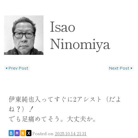
Isao
Ninomiya
◀
Prev Post
Next Post
▶
投稿ナビゲーション
伊東純也入ってすぐに2アシスト（だよ
ね？）！
でも足痛めてそう。大丈夫か。
Posted on
2025.10.14 21:31
B
M
N
X