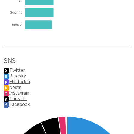
SNS
Twitter
X
Bluesky
B
Mastodon
M
Nostr
N
Instagram
I
Threads
@
Facebook
f