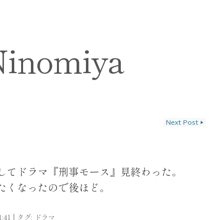
Ninomiya
Next Post
▶
ン
してドラマ『刑事モース』見終わった。
たくなったので後ほど。
1:41
|
タグ:
ドラマ