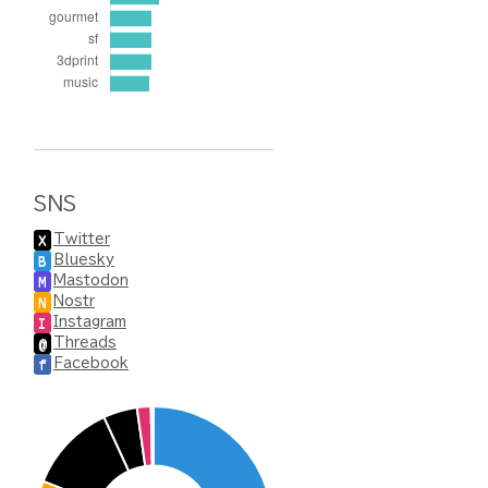
SNS
Twitter
X
Bluesky
B
Mastodon
M
Nostr
N
Instagram
I
Threads
@
Facebook
f