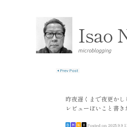
Isao 
microblogging
◀
Prev Post
投稿ナビゲーショ
昨夜遅くまで夜更かし
レビューぽいこと書き
Posted on
2025.9.9 1
B
M
N
X