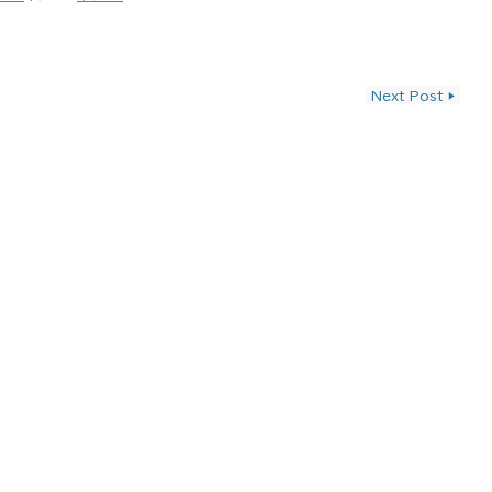
ン
Next Post
▶