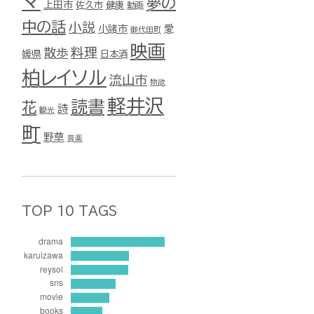
マ
夢の
上田市
佐久市
健康
動画
中の話
小説
小諸市
愛
御代田町
映画
料理
散歩
媛県
日本酒
柏レイソル
流山市
物欲
軽井沢
読書
花
詩
観光
町
野草
音楽
TOP 10 TAGS