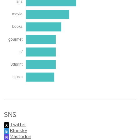
SNS
Twitter
X
Bluesky
B
Mastodon
M