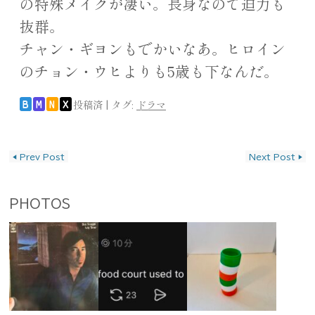
の特殊メイクが凄い。長身なので迫力も
抜群。
チャン・ギヨンもでかいなあ。ヒロイン
のチョン・ウヒよりも5歳も下なんだ。
投稿済
|
タグ:
ドラマ
B
M
N
X
投稿ナビゲーション
◀
Prev Post
Next Post
▶
PHOTOS