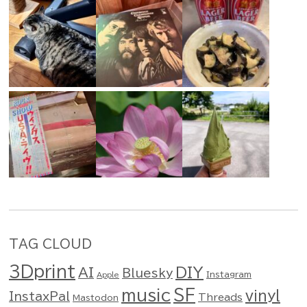
TAG CLOUD
3Dprint
DIY
AI
Bluesky
Instagram
Apple
music
SF
vinyl
InstaxPal
Threads
Mastodon