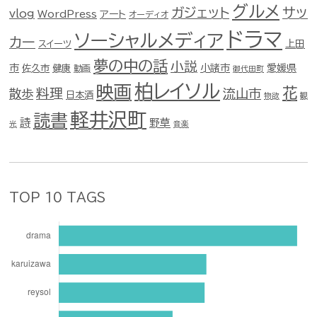
グルメ
ガジェット
サッ
vlog
WordPress
アート
オーディオ
ドラマ
ソーシャルメディア
カー
スイーツ
上田
夢の中の話
小説
市
佐久市
健康
小諸市
愛媛県
動画
御代田町
柏レイソル
映画
花
料理
流山市
散歩
日本酒
物欲
観
軽井沢町
読書
詩
野草
光
音楽
TOP 10 TAGS