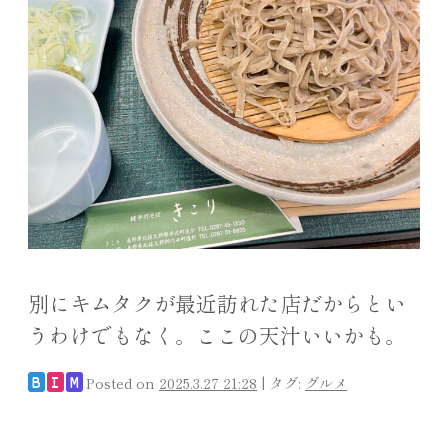
別にキムタクが最近訪れた店だからとい
うわけでもなく。ここの天汁いいかも。
Posted on
2025.3.27 21:28
|
タグ:
グルメ
B
I
M
投稿ナビゲーション