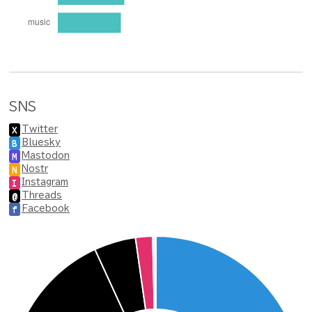
SNS
Twitter
X
Bluesky
B
Mastodon
M
Nostr
N
Instagram
I
Threads
@
Facebook
f