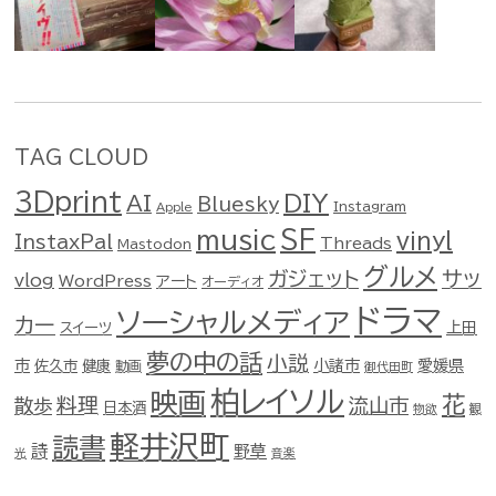
TAG CLOUD
3Dprint
DIY
AI
Bluesky
Instagram
Apple
music
SF
vinyl
InstaxPal
Threads
Mastodon
グルメ
ガジェット
サッ
vlog
WordPress
アート
オーディオ
ドラマ
ソーシャルメディア
カー
スイーツ
上田
夢の中の話
小説
市
佐久市
健康
小諸市
愛媛県
動画
御代田町
柏レイソル
映画
花
料理
流山市
散歩
日本酒
物欲
観
軽井沢町
読書
詩
野草
光
音楽