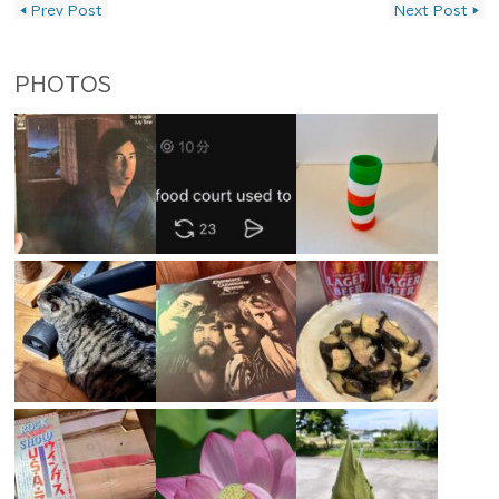
◀
Prev Post
Next Post
▶
PHOTOS