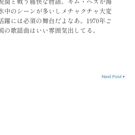
税関と戦う痛快な物語。キム・ヘスが海
水中のシーンが多いしメチャクチャ大変
躍には必須の舞台だよなあ。1970年ご
国の歌謡曲はいい雰囲気出してる。
ン
Next Post
▶