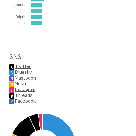
SNS
Twitter
X
Bluesky
B
Mastodon
M
Nostr
N
Instagram
I
Threads
@
Facebook
f