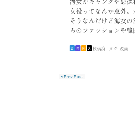
海女がギャングや悪徳
女役ってなんか意外。
そうなんだけど海女の活
ろのファッションや韓
投稿済
|
タグ:
映画
B
M
N
X
投稿ナビゲーショ
◀
Prev Post