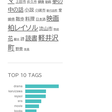
マ
夢の
上田市
佐久市
健康
動画
中の話
小説
小諸市
愛
御代田町
映画
料理
散歩
媛県
日本酒
柏レイソル
流山市
物欲
軽井沢
読書
花
詩
観光
町
野草
音楽
TOP 10 TAGS