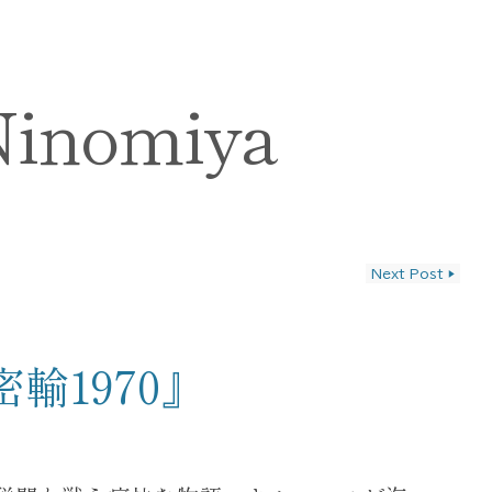
Ninomiya
Next Post
▶
ン
輸1970』