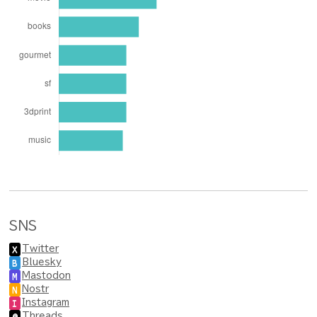
SNS
Twitter
X
Bluesky
B
Mastodon
M
Nostr
N
Instagram
I
Threads