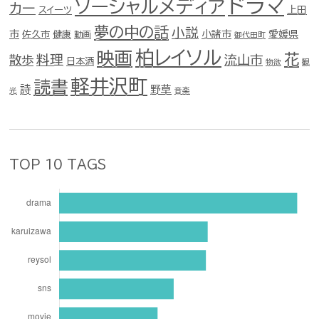
ドラマ
ソーシャルメディア
カー
スイーツ
上田
夢の中の話
小説
市
佐久市
健康
小諸市
愛媛県
動画
御代田町
柏レイソル
映画
花
料理
流山市
散歩
日本酒
物欲
観
軽井沢町
読書
詩
野草
光
音楽
TOP 10 TAGS