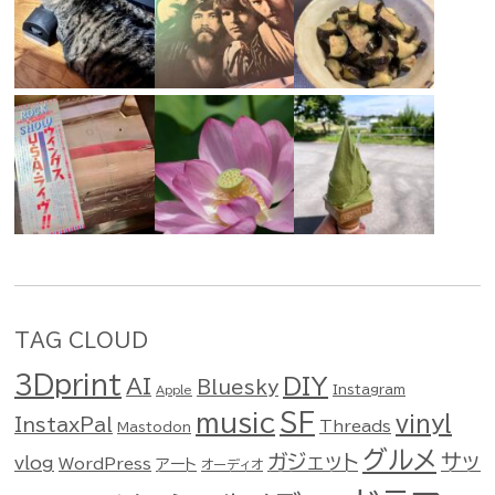
TAG CLOUD
3Dprint
DIY
AI
Bluesky
Instagram
Apple
music
SF
vinyl
InstaxPal
Threads
Mastodon
グルメ
ガジェット
サッ
vlog
WordPress
アート
オーディオ