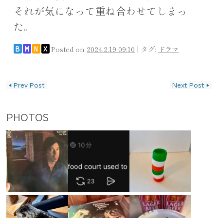
それが気になって重ね合わせてしまっ
た。
Posted on
2024.2.19 09:10
|
タグ:
ドラマ
B
M
N
X
投稿ナビゲーション
◀
Prev Post
Next Post
▶
PHOTOS