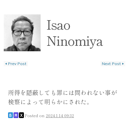
Isao
Ninomiya
◀
Prev Post
Next Post
▶
投稿ナビゲーション
所得を隠蔽しても罪には問われない事が
検察によって明らかにされた。
Posted on
2024.1.14 09:32
B
M
X