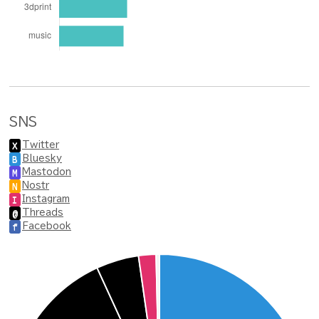
SNS
Twitter
X
Bluesky
B
Mastodon
M
Nostr
N
Instagram
I
Threads
@
Facebook
f