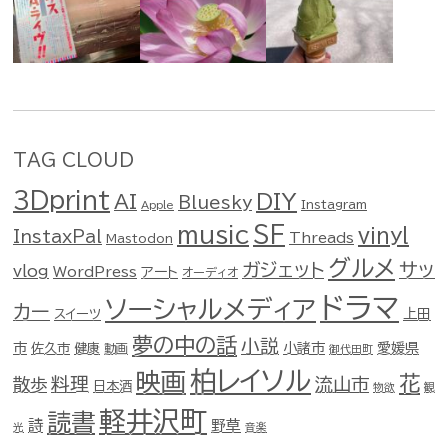
TAG CLOUD
3Dprint
DIY
AI
Bluesky
Instagram
Apple
music
SF
vinyl
InstaxPal
Threads
Mastodon
グルメ
ガジェット
サッ
vlog
WordPress
アート
オーディオ
ドラマ
ソーシャルメディア
カー
スイーツ
上田
夢の中の話
小説
市
佐久市
健康
小諸市
愛媛県
動画
御代田町
柏レイソル
映画
花
料理
流山市
散歩
日本酒
物欲
観
軽井沢町
読書
詩
野草
光
音楽