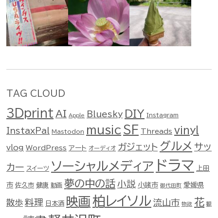
TAG CLOUD
3Dprint
DIY
AI
Bluesky
Instagram
Apple
music
SF
vinyl
InstaxPal
Threads
Mastodon
グルメ
ガジェット
サッ
vlog
WordPress
アート
オーディオ
ドラマ
ソーシャルメディア
カー
スイーツ
上田
夢の中の話
小説
市
佐久市
健康
小諸市
愛媛県
動画
御代田町
柏レイソル
映画
花
料理
流山市
散歩
日本酒
物欲
観