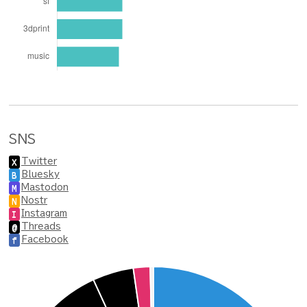
SNS
Twitter
X
Bluesky
B
Mastodon
M
Nostr
N
Instagram
I
Threads
@
Facebook
f