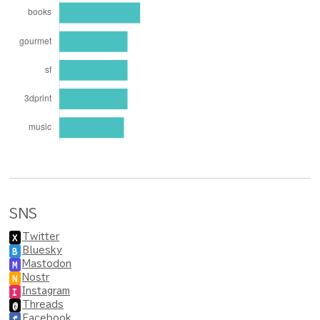
SNS
Twitter
X
Bluesky
B
Mastodon
M
Nostr
N
Instagram
I
Threads
@
Facebook
f