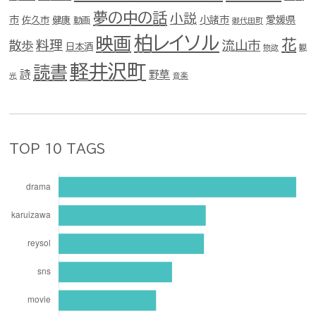
夢の中の話
小説
市
佐久市
健康
小諸市
愛媛県
動画
御代田町
柏レイソル
映画
花
料理
流山市
散歩
日本酒
物欲
観
軽井沢町
読書
詩
野草
光
音楽
TOP 10 TAGS