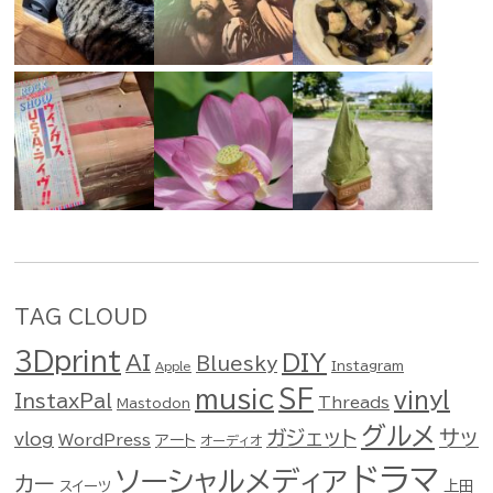
TAG CLOUD
3Dprint
DIY
AI
Bluesky
Instagram
Apple
music
SF
vinyl
InstaxPal
Threads
Mastodon
グルメ
ガジェット
サッ
vlog
WordPress
アート
オーディオ
ドラマ
ソーシャルメディア
カー
スイーツ
上田