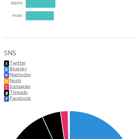
SNS
Twitter
X
Bluesky
B
Mastodon
M
Nostr
N
Instagram
I
Threads
@
Facebook
f