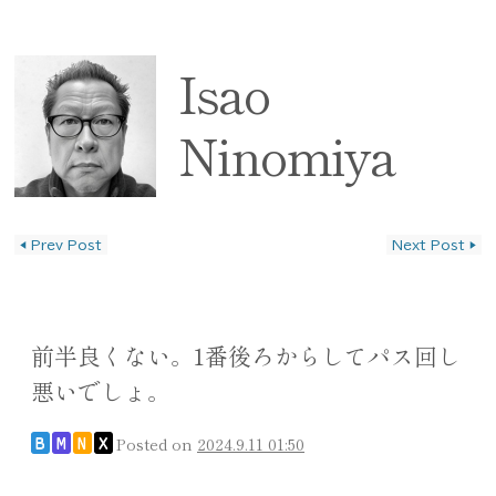
Isao
Ninomiya
◀
Prev Post
Next Post
▶
投稿ナビゲーション
前半良くない。1番後ろからしてパス回し
悪いでしょ。
Posted on
2024.9.11 01:50
B
M
N
X