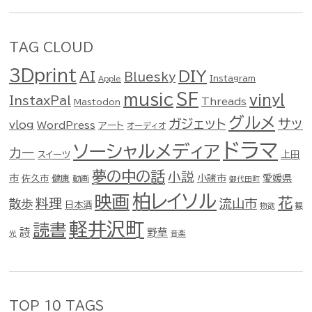
TAG CLOUD
3Dprint
DIY
AI
Bluesky
Instagram
Apple
music
SF
vinyl
InstaxPal
Threads
Mastodon
グルメ
ガジェット
サッ
vlog
WordPress
アート
オーディオ
ドラマ
ソーシャルメディア
カー
スイーツ
上田
夢の中の話
小説
市
佐久市
健康
小諸市
愛媛県
動画
御代田町
柏レイソル
映画
花
料理
流山市
散歩
日本酒
物欲
観
軽井沢町
読書
詩
野草
光
音楽
TOP 10 TAGS