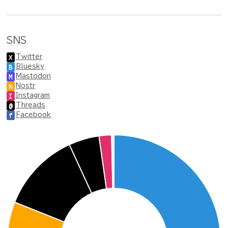
SNS
Twitter
X
Bluesky
B
Mastodon
M
Nostr
N
Instagram
I
Threads
@
Facebook
f