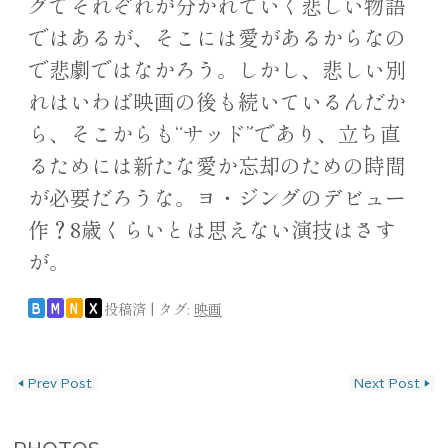
グでそれぞれが分かれていく悲しい物語
ではあるが、そこには愛があるからなの
で悲劇ではなかろう。しかし、悲しい別
れはいわば映画の後も続いているんだか
ら、そこからも“サッド”であり、立ち直
るためには新たな愛か忘却のための時間
が必要だろうな。ヨ・ジングのデビュー
作？8歳くらいとは思えない演技はさす
が。
投稿済
|
タグ:
映画
B
M
N
X
投稿ナビゲーション
◀
Prev Post
Next Post
▶