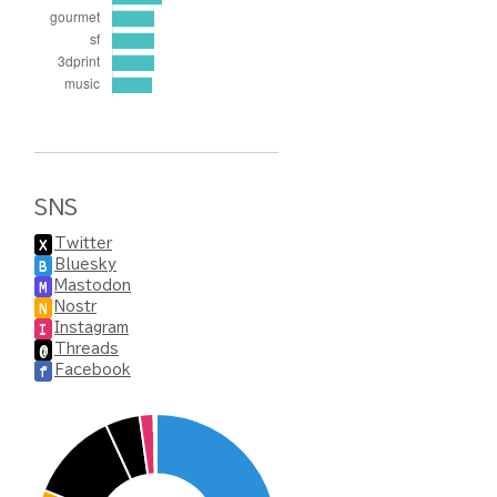
SNS
Twitter
X
Bluesky
B
Mastodon
M
Nostr
N
Instagram
I
Threads
@
Facebook
f