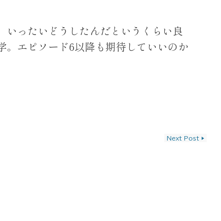
5、いったいどうしたんだというくらい良
学。エピソード6以降も期待していいのか
ン
Next Post
▶