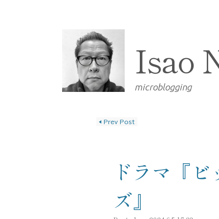
Isao 
microblogging
◀
Prev Post
投稿ナビゲーショ
ドラマ『ビ
ズ』