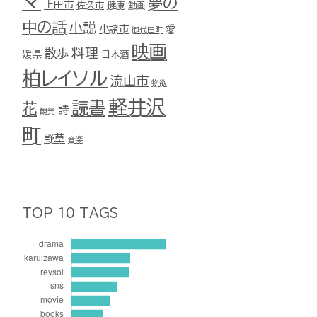
マ
夢の
上田市
佐久市
健康
動画
中の話
小説
小諸市
愛
御代田町
映画
料理
散歩
媛県
日本酒
柏レイソル
流山市
物欲
軽井沢
読書
花
詩
観光
町
野草
音楽
TOP 10 TAGS