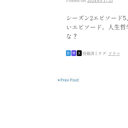
Posted on
2024.6.5 17:23
シーズン2エピソード
いエピソード。人生哲
な？
投稿済
|
タグ:
ドラマ
B
M
X
投稿ナビゲーショ
◀
Prev Post