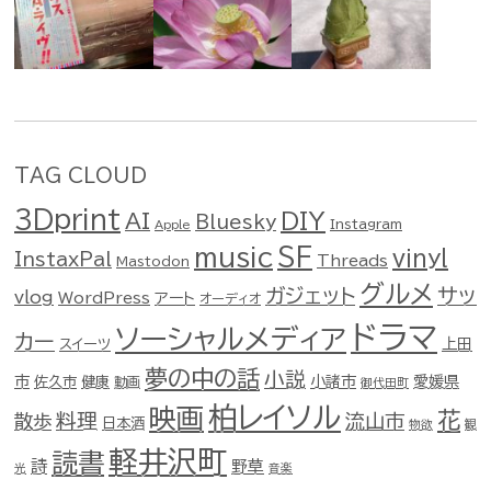
TAG CLOUD
3Dprint
DIY
AI
Bluesky
Instagram
Apple
music
SF
vinyl
InstaxPal
Threads
Mastodon
グルメ
ガジェット
サッ
vlog
WordPress
アート
オーディオ
ドラマ
ソーシャルメディア
カー
スイーツ
上田
夢の中の話
小説
市
佐久市
健康
小諸市
愛媛県
動画
御代田町
柏レイソル
映画
花
料理
流山市
散歩
日本酒
物欲
観
軽井沢町
読書
詩
野草
光
音楽