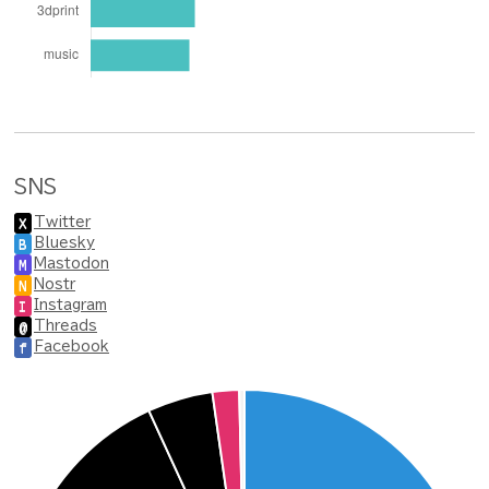
SNS
Twitter
X
Bluesky
B
Mastodon
M
Nostr
N
Instagram
I
Threads
@
Facebook
f