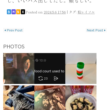
し、いいパス出してたし。頼もしい。
Posted on
2024.5.6 17:56
|
タグ:
柏レイソル
B
M
N
X
投稿ナビゲーション
◀
Prev Post
Next Post
▶
PHOTOS