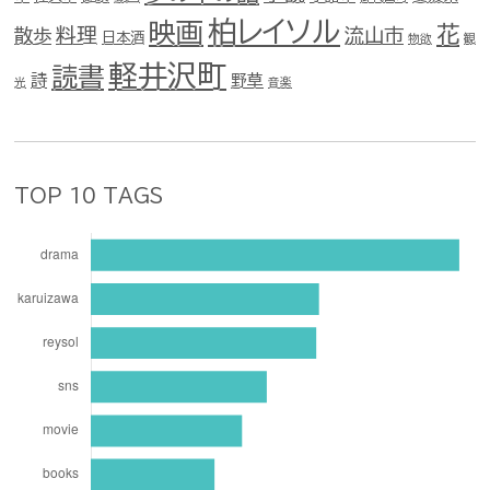
柏レイソル
映画
花
料理
流山市
散歩
日本酒
物欲
観
軽井沢町
読書
詩
野草
光
音楽
TOP 10 TAGS