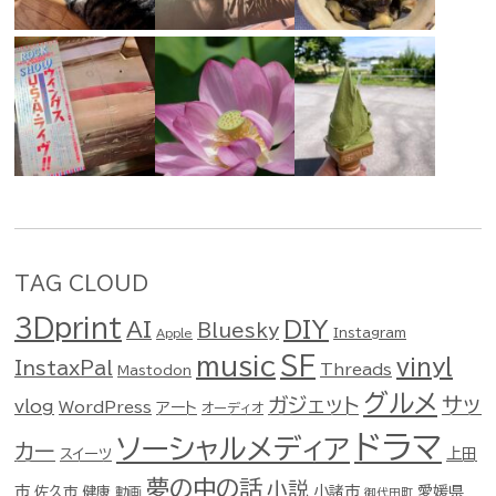
TAG CLOUD
3Dprint
DIY
AI
Bluesky
Instagram
Apple
music
SF
vinyl
InstaxPal
Threads
Mastodon
グルメ
ガジェット
サッ
vlog
WordPress
アート
オーディオ
ドラマ
ソーシャルメディア
カー
スイーツ
上田
夢の中の話
小説
市
佐久市
健康
小諸市
愛媛県
動画
御代田町