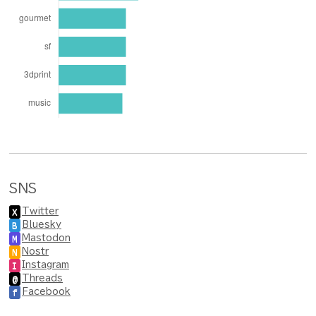
SNS
Twitter
X
Bluesky
B
Mastodon
M
Nostr
N
Instagram
I
Threads
@
Facebook
f