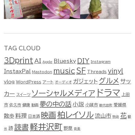
TAG CLOUD
3Dprint
DIY
AI
Bluesky
Instagram
Apple
music
SF
vinyl
InstaxPal
Threads
Mastodon
グルメ
ガジェット
サッ
vlog
WordPress
アート
オーディオ
ドラマ
ソーシャルメディア
カー
スイーツ
上田
夢の中の話
小説
市
佐久市
健康
小諸市
愛媛県
動画
御代田町
柏レイソル
映画
花
料理
流山市
散歩
日本酒
物欲
観
軽井沢町
読書
詩
野草
光
音楽