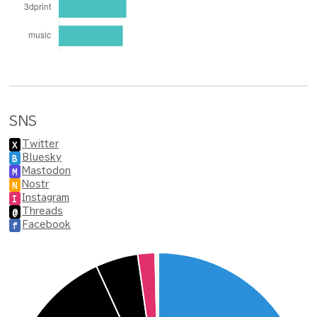
SNS
Twitter
X
Bluesky
B
Mastodon
M
Nostr
N
Instagram
I
Threads
@
Facebook
f