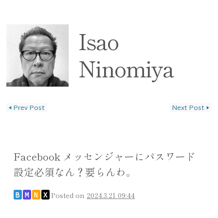
Isao
Ninomiya
◀
Prev Post
Next Post
▶
投稿ナビゲーション
Facebook メッセンジャーにパスワード
設定必須なん？要らんわ。
Posted on
2024.3.21 09:44
B
M
N
X