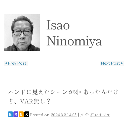
Isao
Ninomiya
◀
Prev Post
Next Post
▶
投稿ナビゲーション
ハンドに見えたシーンが2回あったんだけ
ど、VAR無し？
Posted on
2024.3.2 14:05
|
タグ:
柏レイソル
B
M
N
X