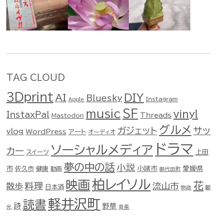
TAG CLOUD
3Dprint
DIY
AI
Bluesky
Instagram
Apple
music
SF
vinyl
InstaxPal
Threads
Mastodon
グルメ
ガジェット
サッ
vlog
WordPress
アート
オーディオ
ドラマ
ソーシャルメディア
カー
スイーツ
上田
夢の中の話
小説
市
佐久市
健康
小諸市
愛媛県
動画
御代田町
柏レイソル
映画
花
料理
流山市
散歩
日本酒
物欲
観
軽井沢町
読書
詩
野草
光
音楽