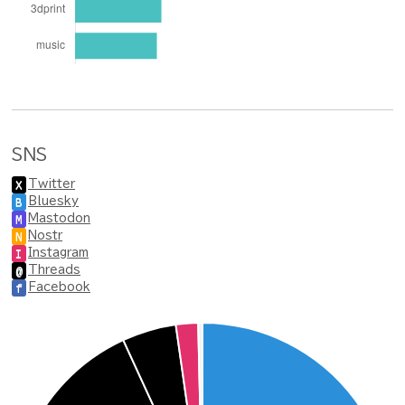
SNS
Twitter
X
Bluesky
B
Mastodon
M
Nostr
N
Instagram
I
Threads
@
Facebook
f