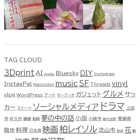
TAG CLOUD
3Dprint
DIY
AI
Bluesky
Instagram
Apple
music
SF
vinyl
InstaxPal
Threads
Mastodon
グルメ
ガジェット
サッ
vlog
WordPress
アート
オーディオ
ドラマ
ソーシャルメディア
カー
スイーツ
上田
夢の中の話
小説
市
佐久市
健康
小諸市
愛媛県
動画
御代田町
柏レイソル
映画
花
料理
流山市
散歩
日本酒
物欲
観