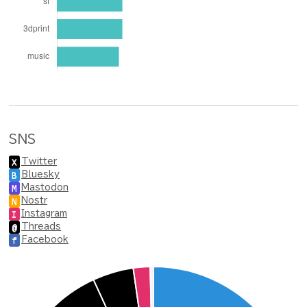
SNS
Twitter
X
Bluesky
B
Mastodon
M
Nostr
N
Instagram
I
Threads
@
Facebook
f