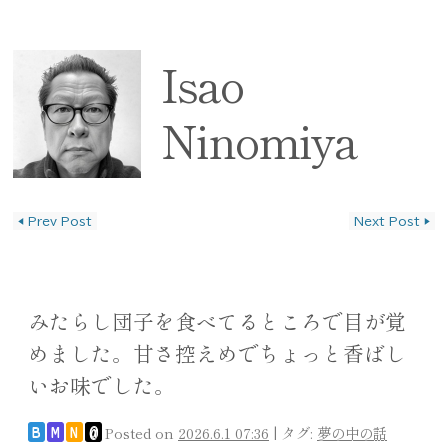
Isao
Ninomiya
◀
Prev Post
Next Post
▶
投稿ナビゲーション
みたらし団子を食べてるところで目が覚
めました。甘さ控えめでちょっと香ばし
いお味でした。
Posted on
2026.6.1 07:36
|
タグ:
夢の中の話
B
M
N
@