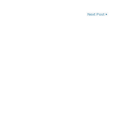
ン
Next Post
▶