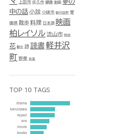
マ
夢の
上田市
佐久市
健康
動画
中の話
小説
小諸市
愛
御代田町
映画
料理
散歩
媛県
日本酒
柏レイソル
流山市
物欲
軽井沢
読書
花
詩
観光
町
野草
音楽
TOP 10 TAGS