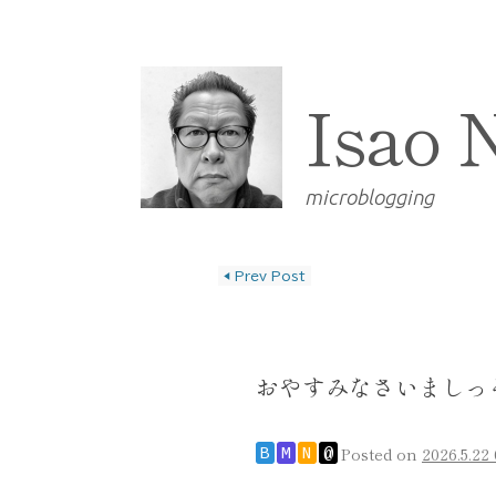
Isao 
microblogging
◀
Prev Post
投稿ナビゲーショ
おやすみなさいましっ
Posted on
2026.5.22 
B
M
N
@