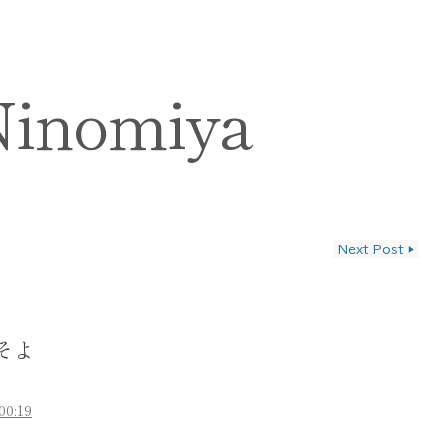
Ninomiya
Next Post
▶
ン
そよ
00:19