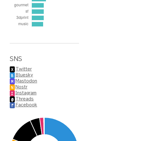
SNS
Twitter
X
Bluesky
B
Mastodon
M
Nostr
N
Instagram
I
Threads
@
Facebook
f