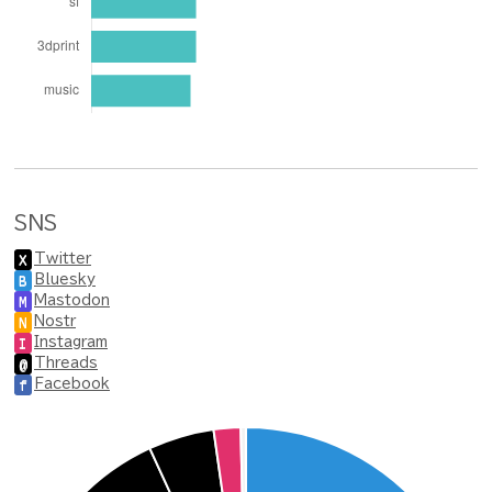
SNS
Twitter
X
Bluesky
B
Mastodon
M
Nostr
N
Instagram
I
Threads
@
Facebook
f