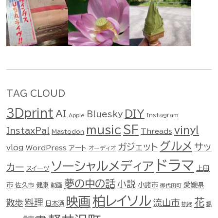
TAG CLOUD
3Dprint
DIY
AI
Bluesky
Instagram
Apple
music
SF
vinyl
InstaxPal
Threads
Mastodon
グルメ
ガジェット
サッ
vlog
WordPress
アート
オーディオ
ドラマ
ソーシャルメディア
カー
スイーツ
上田
夢の中の話
小説
市
佐久市
健康
小諸市
愛媛県
動画
御代田町
柏レイソル
映画
花
料理
流山市
散歩
日本酒
物欲
観