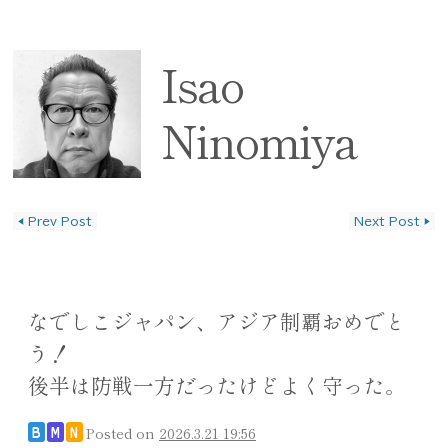
Isao
Ninomiya
◀
Prev Post
Next Post
▶
投稿ナビゲーション
なでしこジャパン、アジア制覇おめでと
う！
後半は防戦一方だったけどよく守った。
Posted on
2026.3.21 19:56
B
M
N