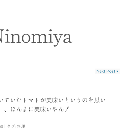
Ninomiya
Next Post
▶
ン
いていたトマトが美味いというのを思い
、、ほんまに美味いやん！
50
|
タグ:
料理