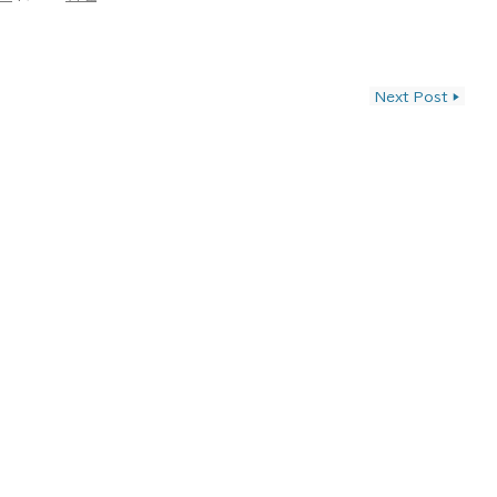
ン
Next Post
▶