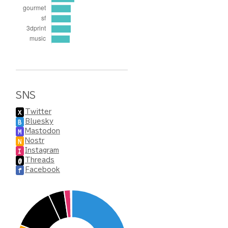
SNS
Twitter
X
Bluesky
B
Mastodon
M
Nostr
N
Instagram
I
Threads
@
Facebook
f