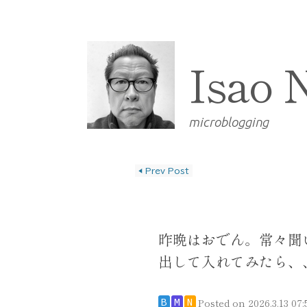
Isao 
microblogging
◀
Prev Post
投稿ナビゲーショ
昨晩はおでん。常々聞
出して入れてみたら、
Posted on
2026.3.13 07:
B
M
N