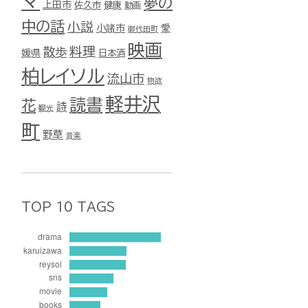
マ
夢の
上田市
佐久市
健康
動画
中の話
小説
小諸市
愛
御代田町
映画
料理
散歩
媛県
日本酒
柏レイソル
流山市
物欲
軽井沢
読書
花
詩
観光
町
野草
音楽
TOP 10 TAGS