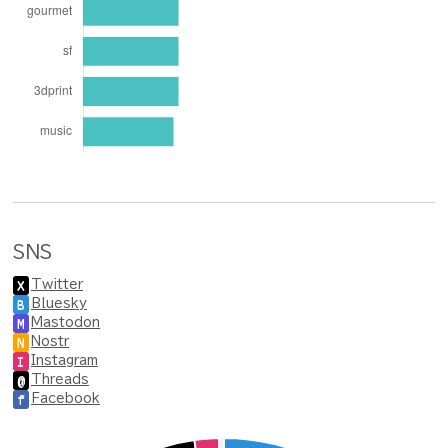
SNS
Twitter
X
Bluesky
B
Mastodon
M
Nostr
N
Instagram
I
Threads
@
Facebook
f