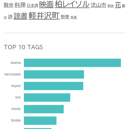
柏レイソル
映画
花
料理
流山市
散歩
日本酒
物欲
観
軽井沢町
読書
詩
野草
光
音楽
TOP 10 TAGS