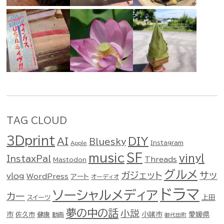
TAG CLOUD
3Dprint
DIY
AI
Bluesky
Instagram
Apple
music
SF
vinyl
InstaxPal
Threads
Mastodon
グルメ
ガジェット
サッ
vlog
WordPress
アート
オーディオ
ドラマ
ソーシャルメディア
カー
スイーツ
上田
夢の中の話
小説
市
佐久市
健康
小諸市
愛媛県
動画
御代田町