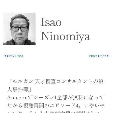
Isao
Ninomiya
◀
Prev Post
Next Post
▶
投稿ナビゲーション
『モルガン 天才捜査コンサルタントの殺
人事件簿』
Amazonでシーズン1全部が無料になって
たから視聴再開のエピソード4。いやいや