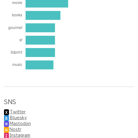
SNS
Twitter
X
Bluesky
B
Mastodon
M
Nostr
N
Instagram
I