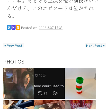
いいね。そもそも主演女優の演技がいい
んだけど、このエピソードは泣かされ
る。
Posted on
2026.2.27 17:35
B
M
N
投稿ナビゲーション
◀
Prev Post
Next Post
▶
PHOTOS