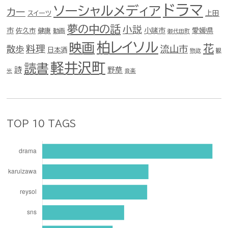
ドラマ
ソーシャルメディア
カー
スイーツ
上田
夢の中の話
小説
市
佐久市
健康
小諸市
愛媛県
動画
御代田町
柏レイソル
映画
花
料理
流山市
散歩
日本酒
物欲
観
軽井沢町
読書
詩
野草
光
音楽
TOP 10 TAGS