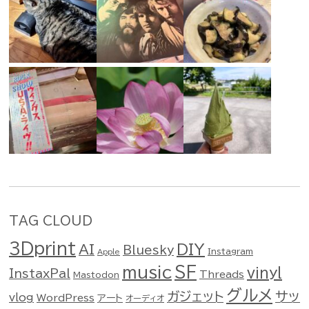
TAG CLOUD
3Dprint
DIY
AI
Bluesky
Instagram
Apple
music
SF
vinyl
InstaxPal
Threads
Mastodon
グルメ
ガジェット
サッ
vlog
WordPress
アート
オーディオ