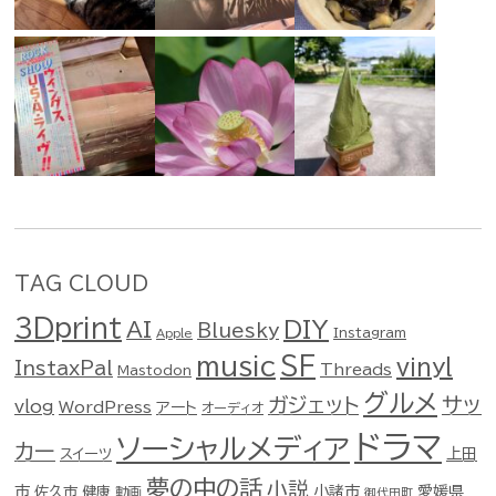
TAG CLOUD
3Dprint
DIY
AI
Bluesky
Instagram
Apple
music
SF
vinyl
InstaxPal
Threads
Mastodon
グルメ
ガジェット
サッ
vlog
WordPress
アート
オーディオ
ドラマ
ソーシャルメディア
カー
スイーツ
上田
夢の中の話
小説
市
佐久市
健康
小諸市
愛媛県
動画
御代田町