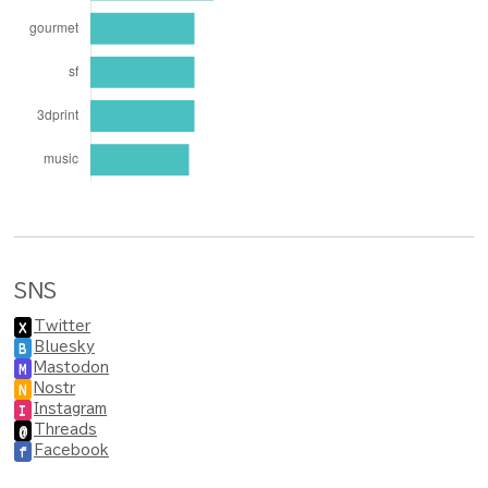
SNS
Twitter
X
Bluesky
B
Mastodon
M
Nostr
N
Instagram
I
Threads
@
Facebook
f