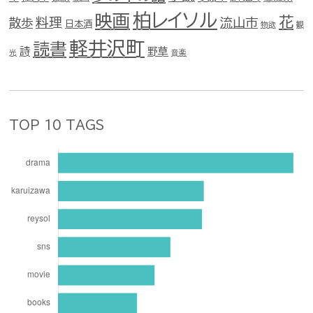
柏レイソル
映画
花
料理
流山市
散歩
日本酒
物欲
観
軽井沢町
読書
詩
野草
光
音楽
TOP 10 TAGS