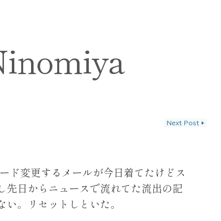
Ninomiya
Next Post
▶
ン
パスワード変更するメールが今日着てたけどス
し先日からニュースで流れてた流出の記
ない。リセットしといた。