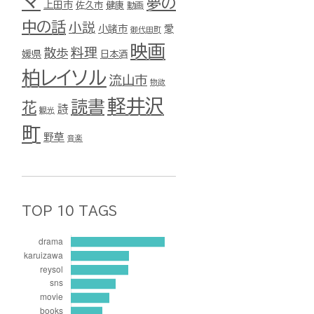
マ
夢の
上田市
佐久市
健康
動画
中の話
小説
小諸市
愛
御代田町
映画
料理
散歩
媛県
日本酒
柏レイソル
流山市
物欲
軽井沢
読書
花
詩
観光
町
野草
音楽
TOP 10 TAGS