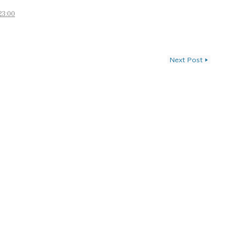
23:00
ン
Next Post
▶