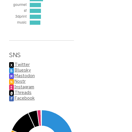
SNS
Twitter
X
Bluesky
B
Mastodon
M
Nostr
N
Instagram
I
Threads
@
Facebook
f