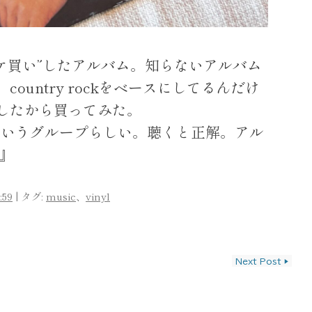
ャケ買い”したアルバム。知らないアルバム
country rockをベースにしてるんだけ
したから買ってみた。
 Pressというグループらしい。聴くと正解。アル
t』
:59
|
タグ:
music
、
vinyl
ン
Next Post
▶