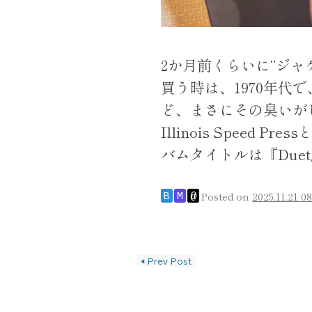
2か月前くらいに“ジ
買う時は、1970年代で、
ど、まさにその臭いが
Illinois Speed
バムタイトルは『Due
Posted on
2025.11.21 08
B
M
@
投稿ナビゲーショ
◀
Prev Post