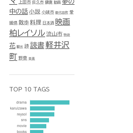
マ
夢の
上田市
佐久市
健康
動画
中の話
小説
小諸市
愛
御代田町
映画
料理
散歩
媛県
日本酒
柏レイソル
流山市
物欲
軽井沢
読書
花
詩
観光
町
野草
音楽
TOP 10 TAGS