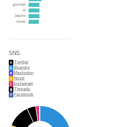
SNS
Twitter
X
Bluesky
B
Mastodon
M
Nostr
N
Instagram
I
Threads
@
Facebook
f