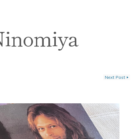
Ninomiya
Next Post
▶
ン