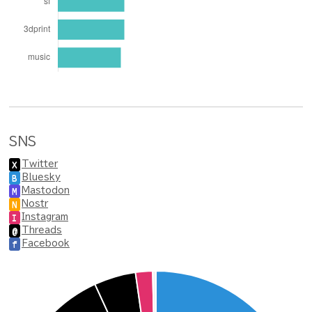
SNS
Twitter
X
Bluesky
B
Mastodon
M
Nostr
N
Instagram
I
Threads
@
Facebook
f