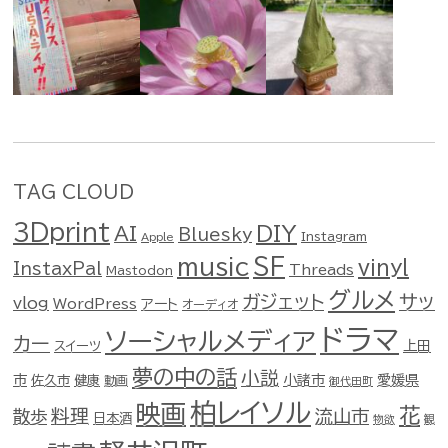
TAG CLOUD
3Dprint
DIY
AI
Bluesky
Instagram
Apple
music
SF
vinyl
InstaxPal
Threads
Mastodon
グルメ
ガジェット
サッ
vlog
WordPress
アート
オーディオ
ドラマ
ソーシャルメディア
カー
スイーツ
上田
夢の中の話
小説
市
佐久市
健康
小諸市
愛媛県
動画
御代田町
柏レイソル
映画
花
料理
流山市
散歩
日本酒
物欲
観