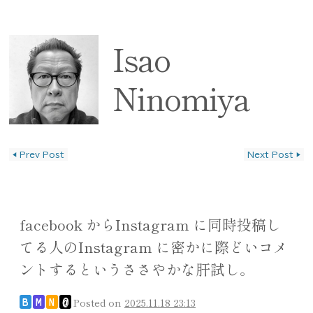
Isao
Ninomiya
◀
Prev Post
Next Post
▶
投稿ナビゲーション
facebook からInstagram に同時投稿し
てる人のInstagram に密かに際どいコメ
ントするというささやかな肝試し。
Posted on
2025.11.18 23:13
B
M
N
@