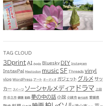
TAG CLOUD
3Dprint
DIY
AI
Bluesky
Instagram
Apple
music
SF
vinyl
InstaxPal
Threads
Mastodon
グルメ
ガジェット
サッ
vlog
WordPress
アート
オーディオ
ドラマ
ソーシャルメディア
カー
スイーツ
上田
夢の中の話
小説
市
佐久市
健康
小諸市
愛媛県
動画
御代田町
柏レイソル
映画
花
料理
流山市