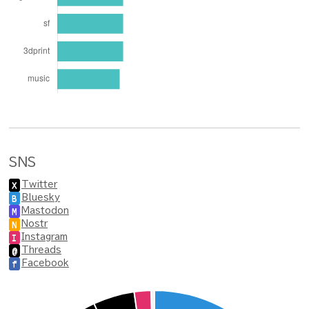
SNS
Twitter
X
Bluesky
B
Mastodon
M
Nostr
N
Instagram
I
Threads
@
Facebook
f