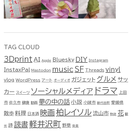
TAG CLOUD
3Dprint
DIY
AI
Bluesky
Instagram
Apple
music
SF
vinyl
InstaxPal
Threads
Mastodon
グルメ
ガジェット
サッ
vlog
WordPress
アート
オーディオ
ドラマ
ソーシャルメディア
カー
スイーツ
上田
夢の中の話
小説
市
佐久市
健康
小諸市
愛媛県
動画
御代田町
柏レイソル
映画
花
料理
流山市
散歩
日本酒
物欲
観
軽井沢町
読書
詩
野草
光
音楽