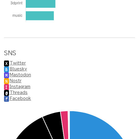
SNS
Twitter
X
Bluesky
B
Mastodon
M
Nostr
N
Instagram
I
Threads
@
Facebook
f