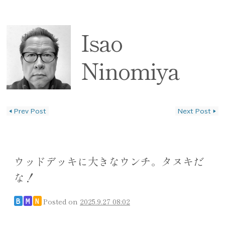
Isao
Ninomiya
◀
Prev Post
Next Post
▶
投稿ナビゲーション
ウッドデッキに大きなウンチ。タヌキだ
な！
Posted on
2025.9.27 08:02
B
M
N