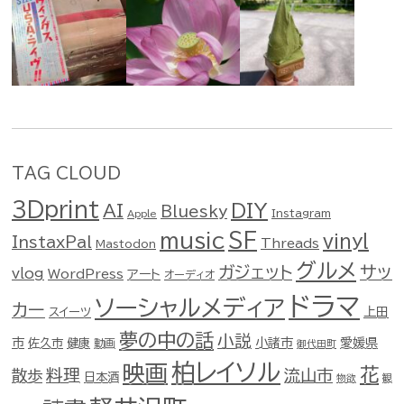
TAG CLOUD
3Dprint
DIY
AI
Bluesky
Instagram
Apple
music
SF
vinyl
InstaxPal
Threads
Mastodon
グルメ
ガジェット
サッ
vlog
WordPress
アート
オーディオ
ドラマ
ソーシャルメディア
カー
スイーツ
上田
夢の中の話
小説
市
佐久市
健康
小諸市
愛媛県
動画
御代田町
柏レイソル
映画
花
料理
流山市
散歩
日本酒
物欲
観