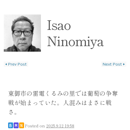
Isao
Ninomiya
◀
Prev Post
Next Post
▶
投稿ナビゲーション
東御市の雷電くるみの里では葡萄の争奪
戦が始まっていた。人混みはまさに戦
さ。
Posted on
2025.9.12 19:58
B
M
N