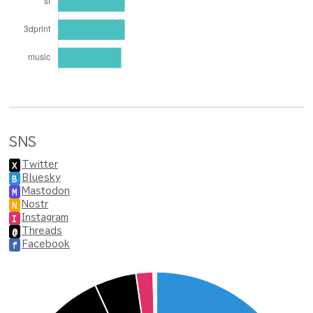
SNS
Twitter
X
Bluesky
B
Mastodon
M
Nostr
N
Instagram
I
Threads
@
Facebook
f