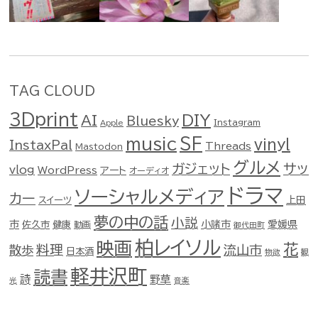
TAG CLOUD
3Dprint
DIY
AI
Bluesky
Instagram
Apple
music
SF
vinyl
InstaxPal
Threads
Mastodon
グルメ
ガジェット
サッ
vlog
WordPress
アート
オーディオ
ドラマ
ソーシャルメディア
カー
スイーツ
上田
夢の中の話
小説
市
佐久市
健康
小諸市
愛媛県
動画
御代田町
柏レイソル
映画
花
料理
流山市
散歩
日本酒
物欲
観
軽井沢町
読書
詩
野草
光
音楽