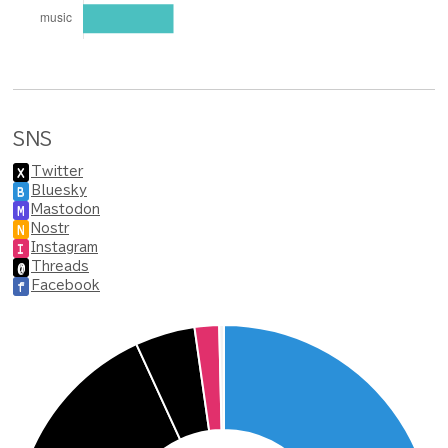
SNS
Twitter
X
Bluesky
B
Mastodon
M
Nostr
N
Instagram
I
Threads
@
Facebook
f