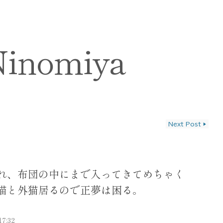
Ninomiya
Next Post
▶
ン
れ、布団の中にまで入ってきてめちゃく
猫と外猫居るので正夢は困る。
17:32