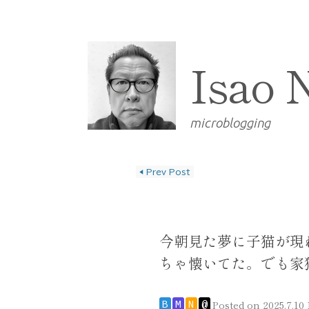
Isao 
microblogging
◀
Prev Post
投稿ナビゲーショ
今朝見た夢に子猫が現
ちゃ懐いてた。でも家
Posted on
2025.7.10 
B
M
N
@