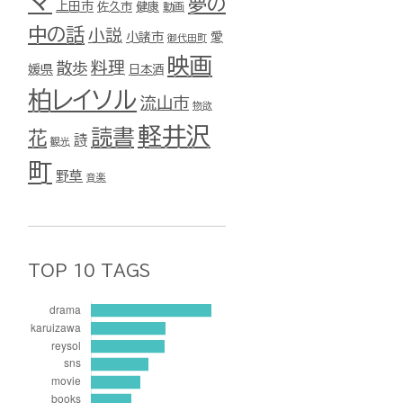
マ
夢の
上田市
佐久市
健康
動画
中の話
小説
小諸市
愛
御代田町
映画
料理
散歩
媛県
日本酒
柏レイソル
流山市
物欲
軽井沢
読書
花
詩
観光
町
野草
音楽
TOP 10 TAGS