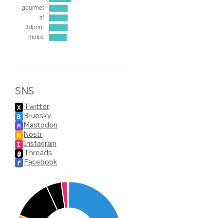
SNS
Twitter
X
Bluesky
B
Mastodon
M
Nostr
N
Instagram
I
Threads
@
Facebook
f