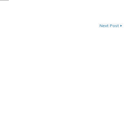
ン
Next Post
▶