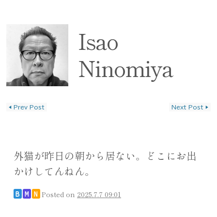
Isao
Ninomiya
◀
Prev Post
Next Post
▶
投稿ナビゲーション
外猫が昨日の朝から居ない。どこにお出
かけしてんねん。
Posted on
2025.7.7 09:01
B
M
N