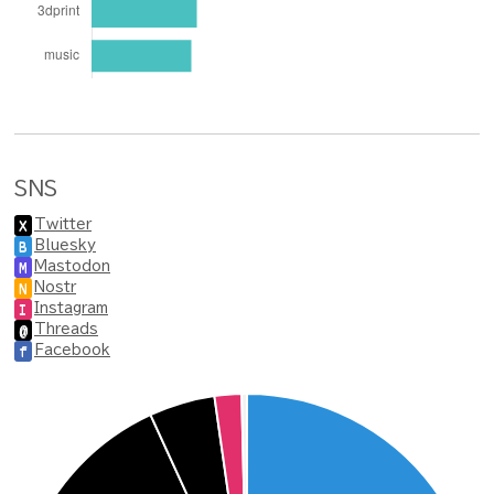
SNS
Twitter
X
Bluesky
B
Mastodon
M
Nostr
N
Instagram
I
Threads
@
Facebook
f