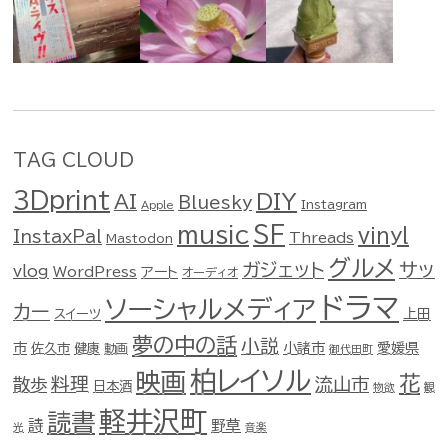
TAG CLOUD
3Dprint
DIY
AI
Bluesky
Instagram
Apple
music
SF
vinyl
InstaxPal
Threads
Mastodon
グルメ
ガジェット
サッ
vlog
WordPress
アート
オーディオ
ドラマ
ソーシャルメディア
カー
スイーツ
上田
夢の中の話
小説
市
佐久市
健康
小諸市
愛媛県
動画
御代田町
柏レイソル
映画
花
料理
流山市
散歩
日本酒
物欲
観
軽井沢町
読書
詩
野草
光
音楽