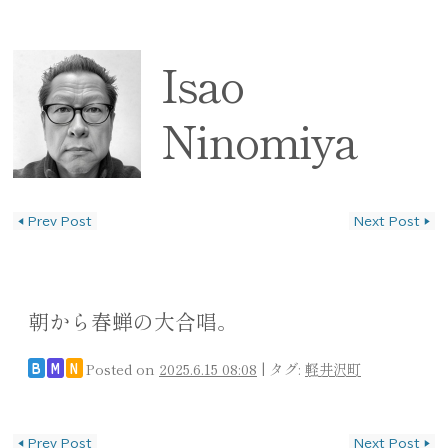
Isao
Ninomiya
◀
Prev Post
Next Post
▶
投稿ナビゲーション
朝から春蝉の大合唱。
Posted on
2025.6.15 08:08
|
タグ:
軽井沢町
B
M
N
投稿ナビゲーション
◀
Prev Post
Next Post
▶