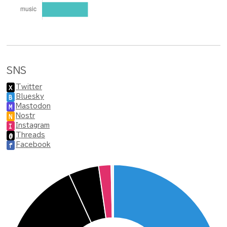
SNS
Twitter
X
Bluesky
B
Mastodon
M
Nostr
N
Instagram
I
Threads
@
Facebook
f