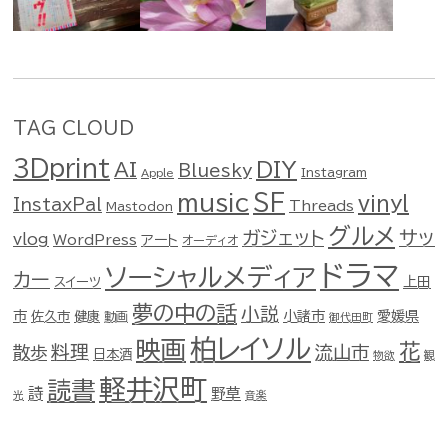
TAG CLOUD
3Dprint
DIY
AI
Bluesky
Instagram
Apple
music
SF
vinyl
InstaxPal
Threads
Mastodon
グルメ
ガジェット
サッ
vlog
WordPress
アート
オーディオ
ドラマ
ソーシャルメディア
カー
スイーツ
上田
夢の中の話
小説
市
佐久市
健康
小諸市
愛媛県
動画
御代田町
柏レイソル
映画
花
料理
流山市
散歩
日本酒
物欲
観
軽井沢町
読書
詩
野草
光
音楽